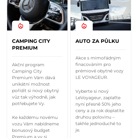
CAMPING CITY
AUTO ZA PŮLKU
PREMIUM
Akce s mimořádným
finacováním pro
Akční program
prémiové obytné vozy
Camping City
LE VOYAGEUR.
Premium Vám dává
unikátní možnost
pořídit si nový obytný
Vyberte si nový
vůz tak výhodně, jak
LeVoyageur, zaplaťte
potřebujete Vy.
nyní přesně 50% jeho
ceny a za rok doplatíte
druhou polovinu –
Ke každému novému
takhle jednoduché to
vozu Vám nabídneme
je.
bonusový budget
Premium a vy si