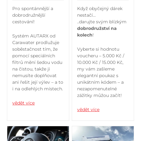
Pro spontánnější a
Když obyčejný dárek
dobrodružnější
nestačí…
cestování!
..darujte svým blízkým
dobrodružství na
kolech
!
Systém AUTARX od
Carawater prodlužuje
soběstačnost tím, že
Vyberte si hodnotu
pomocí speciálních
voucheru – 5.000 Kč /
filtrů mění šedou vodu
10.000 Kč / 15.000 Kč,
na čistou, takže ji
my vám zašleme
nemusíte doplňovat
elegantní poukaz s
ani řešit její výlev – a to
unikátním kódem – a
i na odlehlých místech.
nezapomenutelné
zážitky můžou začít!
vědět více
vědět více