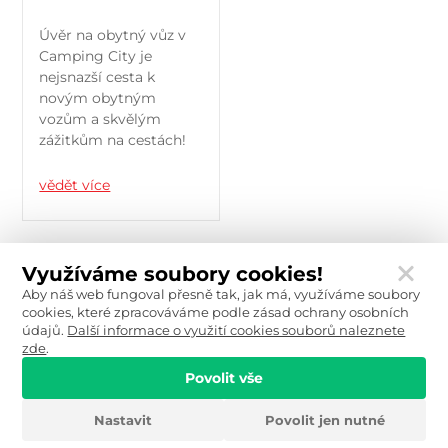
Úvěr na obytný vůz v
Camping City je
nejsnazší cesta k
novým obytným
vozům a skvělým
zážitkům na cestách!
vědět více
Využíváme soubory cookies!
Aby náš web fungoval přesně tak, jak má, využíváme soubory
cookies, které zpracováváme podle zásad ochrany osobních
údajů.
Další informace o využití cookies souborů naleznete
zde
.
2026 Camping City s.r.o.
Půjčovna obytných vozů
Servis a příslušenství
Povolit vše
Obchodní informace
Kontakt
GDPR
Nastavení cookies
Nastavit
Povolit jen nutné